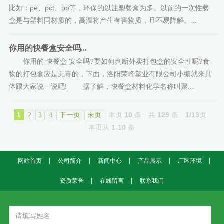
比如：pe、pct、pp等，环保的以注塑餐盒为多。以前的一次性餐
盒是与塑料同材质的，高温将产生有害物质，且不易降解。...
你用的快餐盒安全吗...
你用的 快餐盒 安全吗?要如何判断外卖打包盒的安全性呢?食
物的打包盒应是无毒的，下面，洛阳荣峰塑业有限公司小编就来具
体跟大家说一说吧! 据了解，快餐盒材料化学名称叫聚...
1
本页
10
条
共
129
条
1/13
页
2
3
4
下一页
末页
本页从
1-10
条
|
|
|
|
|
网站首页
公司简介
新闻中心
产品展示
厂区环境
|
|
资质荣誉
在线留言
联系我们