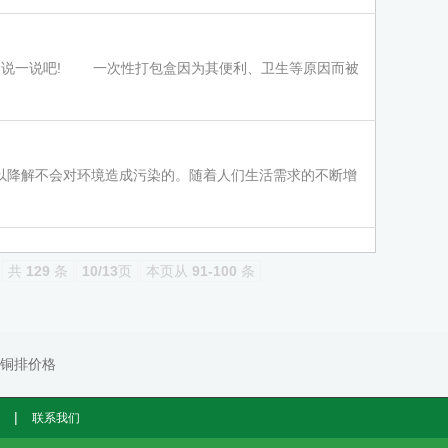
说一说吧! 一次性打包盒因为其便利、卫生等原因而被
降解不会对环境造成污染的。随着人们生活需求的不断增
共
129
条
10/13
页
本页从
91-100
条
铜排价格
|
联系我们