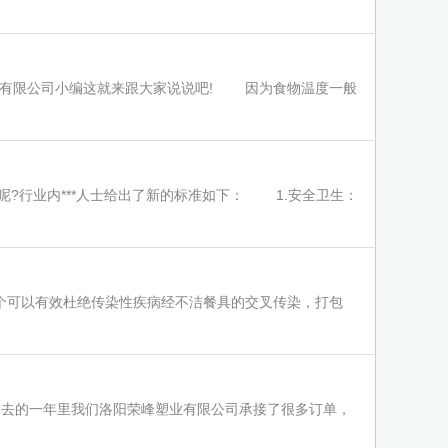
业有限公司小编这就来跟大家说说吧! 因为食物温度一般
行业内***人士给出了新的标准如下： 1.安全卫生：
可以有效杜绝传染性疾病经不洁餐具的交叉传染，打包
去的一年里我们洛阳荣峰塑业有限公司承接了很多订单，