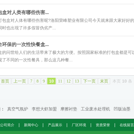
盒对人类有哪些伤害...
盒对人体有哪些伤害呢?洛阳荣峰塑业有限公司今天就来跟大家好好的
时也出现了许多假冒伪劣产...
环保的一次性快餐盒...
问世给人们的生活带来了极大的方便。按照国家标准的打包盒都是可以
了不同的一次性餐具，那么这几种餐...
10
本页
10
条
首页
上一页
7
8
9
11
12
13
下一页
末页
接：
真空气氛炉
李想大虾加盟
摩擦衬垫
工业废水处理机
凹版油墨
|
|
|
|
|
公司简介
新闻中心
产品展示
厂区环境
资质荣誉
在线留言