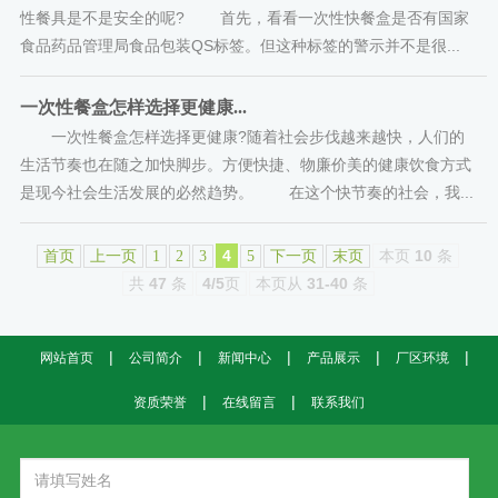
性餐具是不是安全的呢? 首先，看看一次性快餐盒是否有国家
食品药品管理局食品包装QS标签。但这种标签的警示并不是很...
一次性餐盒怎样选择更健康...
一次性餐盒怎样选择更健康?随着社会步伐越来越快，人们的
生活节奏也在随之加快脚步。方便快捷、物廉价美的健康饮食方式
是现今社会生活发展的必然趋势。 在这个快节奏的社会，我...
4
本页
10
条
首页
上一页
1
2
3
5
下一页
末页
共
47
条
4/5
页
本页从
31-40
条
|
|
|
|
|
网站首页
公司简介
新闻中心
产品展示
厂区环境
|
|
资质荣誉
在线留言
联系我们